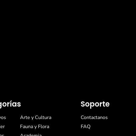
orías
Soporte
vos
Arte y Cultura
Contactanos
er
Fauna y Flora
FAQ
os
Academia