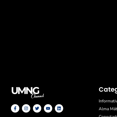
Categ
Informati
Alma Mát
Conectad