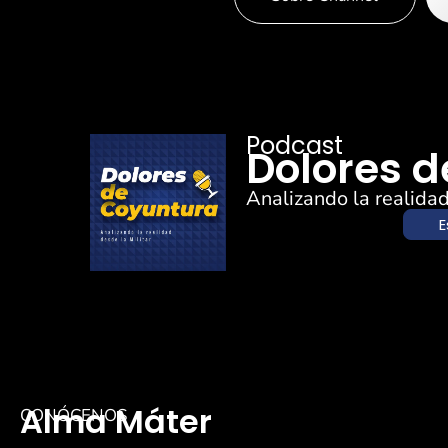
Podcast
Dolores 
Analizando la realidad
E
Alma Máter
CONÓCENOS