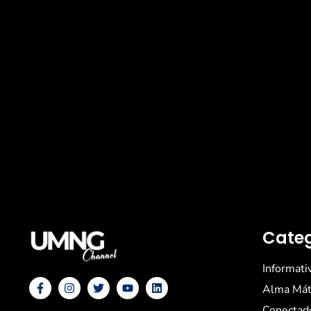
Categ
Informati
Alma Mát
Conectad