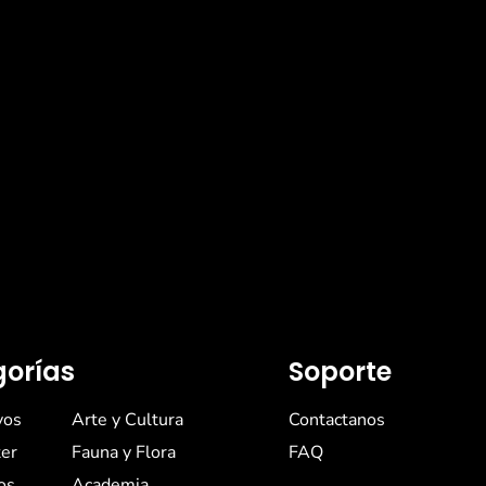
orías
Soporte
vos
Arte y Cultura
Contactanos
er
Fauna y Flora
FAQ
os
Academia