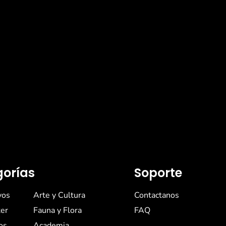
orías
Soporte
vos
Arte y Cultura
Contactanos
er
Fauna y Flora
FAQ
os
Academia