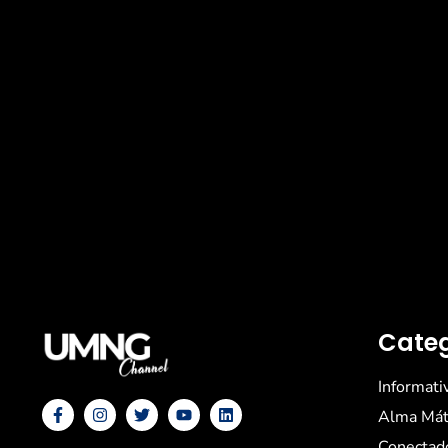
Categ
Informati
Alma Mát
Conectad