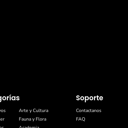
orías
Soporte
vos
Arte y Cultura
Contactanos
er
Fauna y Flora
FAQ
os
Academia