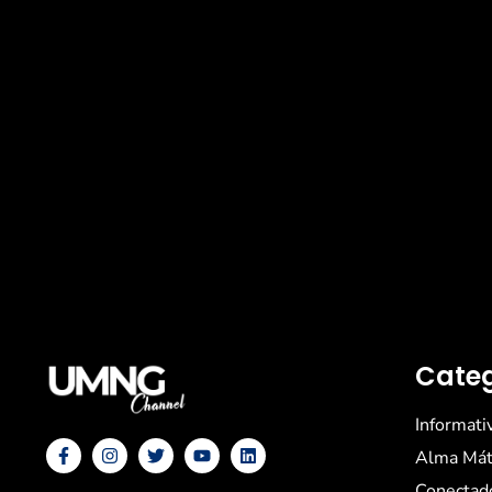
Categ
Informati
Alma Mát
Conectad